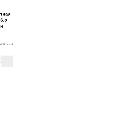
атная
6,0
ен
наличии