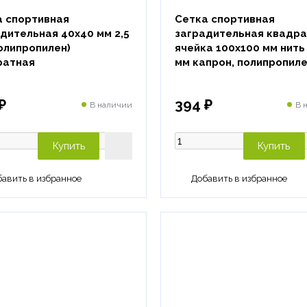
а спортивная
Сетка спортивная
дительная 40х40 мм 2,5
заградительная квадр
олипропилен)
ячейка 100х100 мм нить 
ратная
мм капрон, полипропил
₽
394 ₽
В наличии
В 
Купить
Купить