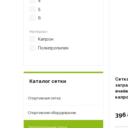
4
5
6
Материал
Капрон
Полипропилен
Сетк
Каталог сетки
загр
ячейк
капр
Спортивная сетка
Спортивное оборудование
396 
Заградительная сетка