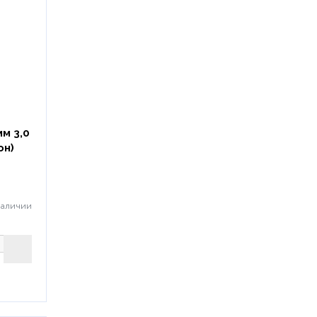
м 3,0
он)
наличии