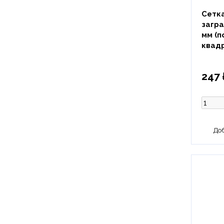
Сетк
загра
мм (п
квад
247 