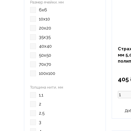
Размер ячейки, мм
6х6
10х10
20х20
35х35
40х40
Страх
мм 5,
50х50
поли
70х70
100х100
405 
Толщина нити, мм
1,1
2
2,5
3