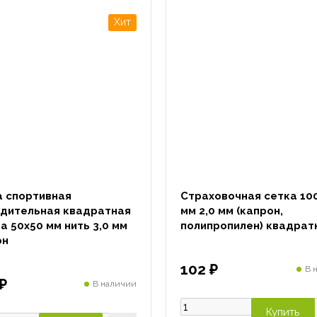
а спортивная
Страховочная сетка 10
адительная квадратная
мм 2,0 мм (капрон,
а 50х50 мм нить 3,0 мм
полипропилен) квадрат
он
102 ₽
В 
₽
В наличии
Купить