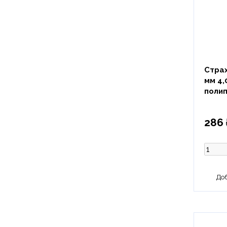
Страх
мм 4,
поли
286 